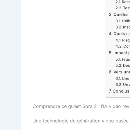
Rest
Tes
Quelles 
Util
Ins
Quels so
Risq
Con
Impact p
Frus
Des
Vers une
Une 
Un 
Conclusi
Comprendre ce qu’est Sora 2 : l’IA vidéo rév
Une technologie de génération vidéo basée s