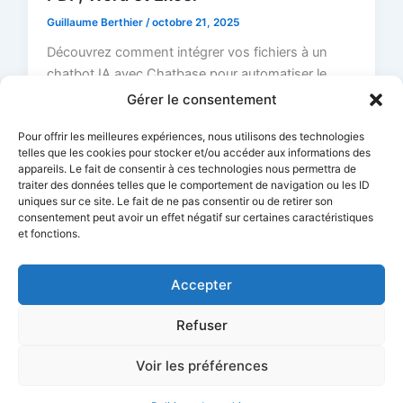
Guillaume Berthier
/
octobre 21, 2025
Découvrez comment intégrer vos fichiers à un
chatbot IA avec Chatbase pour automatiser le
support et améliorer l’expérience client.
Gérer le consentement
Pour offrir les meilleures expériences, nous utilisons des technologies
telles que les cookies pour stocker et/ou accéder aux informations des
appareils. Le fait de consentir à ces technologies nous permettra de
traiter des données telles que le comportement de navigation ou les ID
1
2
Suivant
→
uniques sur ce site. Le fait de ne pas consentir ou de retirer son
consentement peut avoir un effet négatif sur certaines caractéristiques
et fonctions.
Accepter
Refuser
Voir les préférences
Copyright © 2026 SmartlyAI | Propulsé par
Thème WordPress
Astra