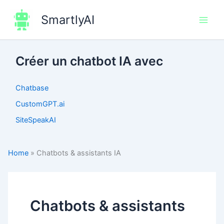
Aller
SmartlyAI
au
Main
contenu
Men
Créer un chatbot IA avec
Chatbase
CustomGPT.ai
SiteSpeakAI
Home
»
Chatbots & assistants IA
Chatbots & assistants