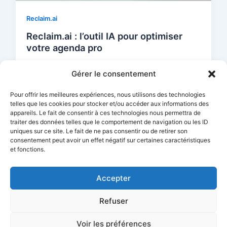
Reclaim.ai
Reclaim.ai : l’outil IA pour optimiser
votre agenda pro
Guillaume Berthier
/
septembre 3, 2025
Gérer le consentement
Gérer un agenda professionnel sans perdre la tête
relève souvent du défi permanent. Entre les
Pour offrir les meilleures expériences, nous utilisons des technologies
réunions qui s’enchaînent, les blocs
telles que les cookies pour stocker et/ou accéder aux informations des
appareils. Le fait de consentir à ces technologies nous permettra de
traiter des données telles que le comportement de navigation ou les ID
uniques sur ce site. Le fait de ne pas consentir ou de retirer son
consentement peut avoir un effet négatif sur certaines caractéristiques
et fonctions.
Accepter
Refuser
Voir les préférences
Copyright © 2026 SmartlyAI | Propulsé par
Thème WordPress