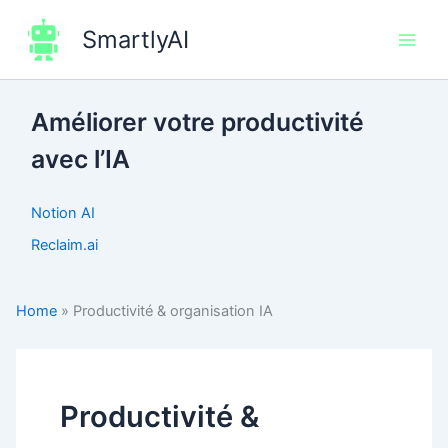
Aller
SmartlyAI
au
Main
contenu
Men
Améliorer votre productivité
avec l’IA
Notion AI
Reclaim.ai
Home
»
Productivité & organisation IA
Productivité &