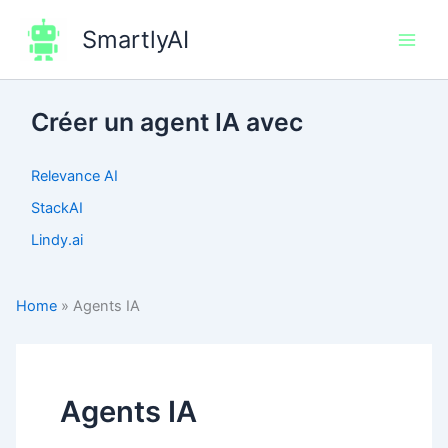
Aller
SmartlyAI
au
Main
contenu
Men
Créer un agent IA avec
Relevance AI
StackAI
Lindy.ai
Home
»
Agents IA
Agents IA