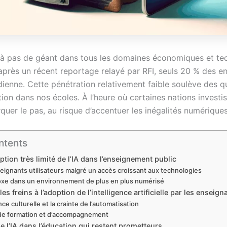
esse à pas de géant dans tous les domaines économiques et 
’après un récent reportage relayé par RFI, seuls 20 % des en
idienne. Cette pénétration relativement faible soulève des qu
tion dans nos écoles. À l’heure où certaines nations invest
rquer le pas, au risque d’accentuer les inégalités numérique
ntents
ption très limité de l’IA dans l’enseignement public
eignants utilisateurs malgré un accès croissant aux technologies
xe dans un environnement de plus en plus numérisé
s freins à l’adoption de l’intelligence artificielle par les enseign
nce culturelle et la crainte de l’automatisation
e formation et d’accompagnement
 l’IA dans l’éducation qui restent prometteurs