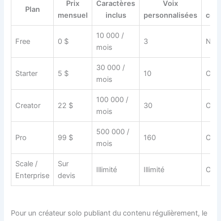
Prix
Caractères
Voix
U
Plan
mensuel
inclus
personnalisées
com
10 000 /
Free
0 $
3
Non
mois
30 000 /
Starter
5 $
10
Oui
mois
100 000 /
Creator
22 $
30
Oui
mois
500 000 /
Pro
99 $
160
Oui
mois
Scale /
Sur
Illimité
Illimité
Oui
Enterprise
devis
Pour un créateur solo publiant du contenu régulièrement, le