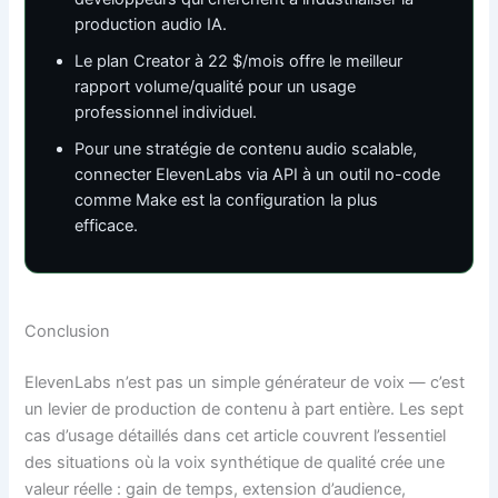
production audio IA.
Le plan Creator à 22 $/mois offre le meilleur
rapport volume/qualité pour un usage
professionnel individuel.
Pour une stratégie de contenu audio scalable,
connecter ElevenLabs via API à un outil no-code
comme Make est la configuration la plus
efficace.
Conclusion
ElevenLabs n’est pas un simple générateur de voix — c’est
un levier de production de contenu à part entière. Les sept
cas d’usage détaillés dans cet article couvrent l’essentiel
des situations où la voix synthétique de qualité crée une
valeur réelle : gain de temps, extension d’audience,