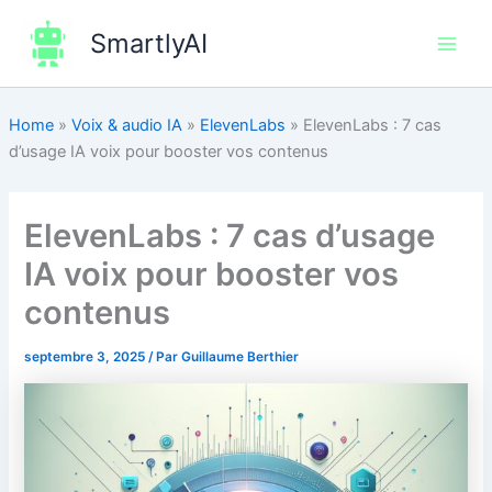
Aller
SmartlyAI
au
Main
contenu
Men
Home
»
Voix & audio IA
»
ElevenLabs
»
ElevenLabs : 7 cas
d’usage IA voix pour booster vos contenus
ElevenLabs : 7 cas d’usage
IA voix pour booster vos
contenus
septembre 3, 2025
/ Par
Guillaume Berthier