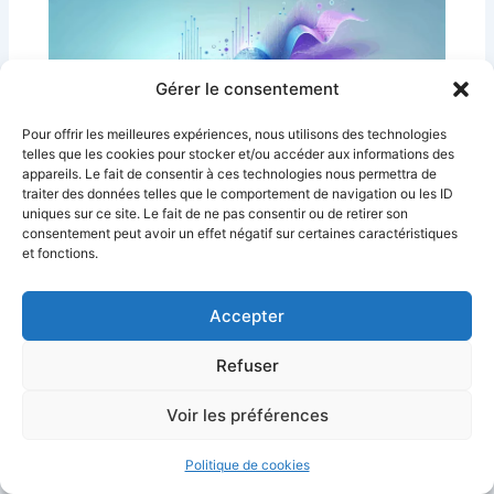
Gérer le consentement
Pour offrir les meilleures expériences, nous utilisons des technologies
telles que les cookies pour stocker et/ou accéder aux informations des
appareils. Le fait de consentir à ces technologies nous permettra de
traiter des données telles que le comportement de navigation ou les ID
uniques sur ce site. Le fait de ne pas consentir ou de retirer son
Comparatif ElevenLabs vs Murf AI : Quel
consentement peut avoir un effet négatif sur certaines caractéristiques
outil vocal choisir ?
et fonctions.
ElevenLabs
Accepter
Découvrez les différences entre ElevenLabs et Murf
AI pour choisir la meilleure solution de synthèse
Refuser
vocale.
Voir les préférences
Politique de cookies