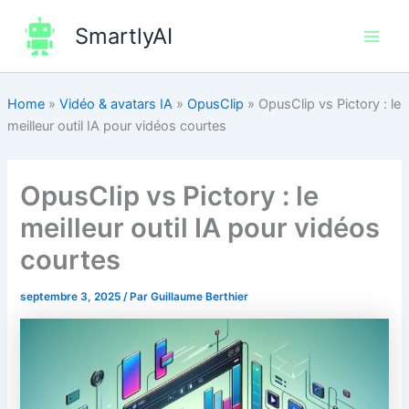
Aller
SmartlyAI
au
Main
contenu
Men
Home
»
Vidéo & avatars IA
»
OpusClip
»
OpusClip vs Pictory : le
meilleur outil IA pour vidéos courtes
OpusClip vs Pictory : le
meilleur outil IA pour vidéos
courtes
septembre 3, 2025
/ Par
Guillaume Berthier