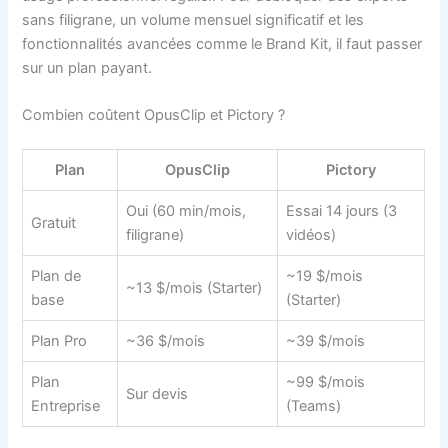
sans filigrane, un volume mensuel significatif et les
fonctionnalités avancées comme le Brand Kit, il faut passer
sur un plan payant.
Combien coûtent OpusClip et Pictory ?
Plan
OpusClip
Pictory
Oui (60 min/mois,
Essai 14 jours (3
Gratuit
filigrane)
vidéos)
Plan de
~19 $/mois
~13 $/mois (Starter)
base
(Starter)
Plan Pro
~36 $/mois
~39 $/mois
Plan
~99 $/mois
Sur devis
Entreprise
(Teams)