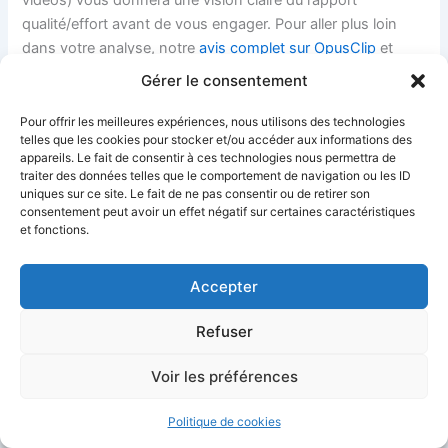
qualité/effort avant de vous engager. Pour aller plus loin
dans votre analyse, notre
avis complet sur OpusClip
et
notre analyse approfondie des
fonctionnalités comparées
Gérer le consentement
entre les deux plateformes
vous aideront à affiner votre
choix.
Pour offrir les meilleures expériences, nous utilisons des technologies
telles que les cookies pour stocker et/ou accéder aux informations des
appareils. Le fait de consentir à ces technologies nous permettra de
FAQ : OpusClip vs Pictory
traiter des données telles que le comportement de navigation ou les ID
uniques sur ce site. Le fait de ne pas consentir ou de retirer son
consentement peut avoir un effet négatif sur certaines caractéristiques
Est-ce qu’OpusClip fonctionne avec des vidéos en français
et fonctions.
?
Oui, OpusClip supporte le français pour la génération de
Accepter
sous-titres et la détection des moments clés. Le moteur
Refuser
NLP analyse le contenu audio en plusieurs langues, y
compris le français. La qualité des sous-titres en français
Voir les préférences
est bonne, avec un taux d’erreur faible sur des locuteurs
clairs. Le score de viralité reste cependant calibré
Politique de cookies
principalement sur des patterns de contenu anglophones.