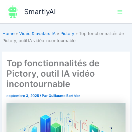
Aller
SmartlyAI
au
Main
contenu
Men
Home
»
Vidéo & avatars IA
»
Pictory
»
Top fonctionnalités de
Pictory, outil IA vidéo incontournable
Top fonctionnalités de
Pictory, outil IA vidéo
incontournable
septembre 3, 2025
/ Par
Guillaume Berthier