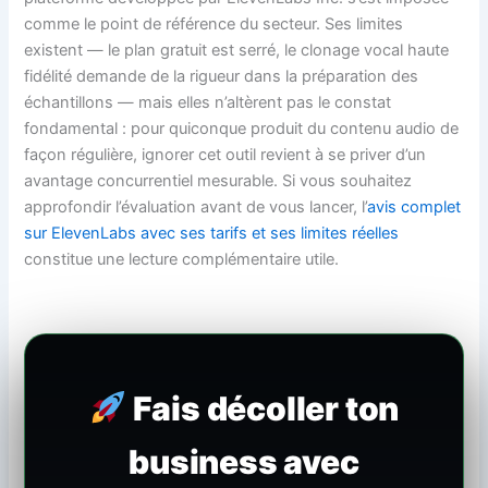
comme le point de référence du secteur. Ses limites
existent — le plan gratuit est serré, le clonage vocal haute
fidélité demande de la rigueur dans la préparation des
échantillons — mais elles n’altèrent pas le constat
fondamental : pour quiconque produit du contenu audio de
façon régulière, ignorer cet outil revient à se priver d’un
avantage concurrentiel mesurable. Si vous souhaitez
approfondir l’évaluation avant de vous lancer, l’
avis complet
sur ElevenLabs avec ses tarifs et ses limites réelles
constitue une lecture complémentaire utile.
Fais décoller ton
business avec