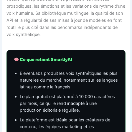
prosodiques, les émotions et les variations de rythme d’une
voix humaine. Sa bibliothèque multilingue, la qualité de son
API et la régularité de ses mises à jour de modèles en font
l’outil le plus cité dans les benchmarks indépendants de
voix synthétique.
Ce que retient SmartlyAI
ElevenLabs produit les voix synthétiques les plus
naturelles du marché, notamment sur les langues
latines comme le français.
Le plan gratuit est plafonné à 10 000 caractères
par mois, ce qui le rend inadapté à une
production éditoriale régulière.
La plateforme est idéale pour les créateurs de
contenu, les équipes marketing et les