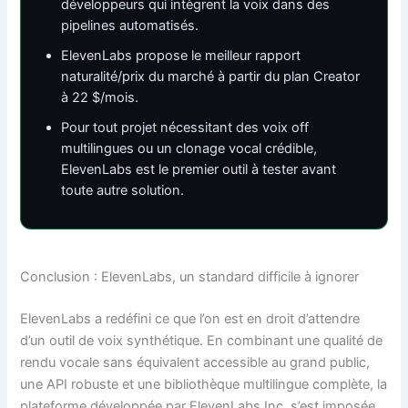
développeurs qui intègrent la voix dans des
pipelines automatisés.
ElevenLabs propose le meilleur rapport
naturalité/prix du marché à partir du plan Creator
à 22 $/mois.
Pour tout projet nécessitant des voix off
multilingues ou un clonage vocal crédible,
ElevenLabs est le premier outil à tester avant
toute autre solution.
Conclusion : ElevenLabs, un standard difficile à ignorer
ElevenLabs a redéfini ce que l’on est en droit d’attendre
d’un outil de voix synthétique. En combinant une qualité de
rendu vocale sans équivalent accessible au grand public,
une API robuste et une bibliothèque multilingue complète, la
plateforme développée par ElevenLabs Inc. s’est imposée