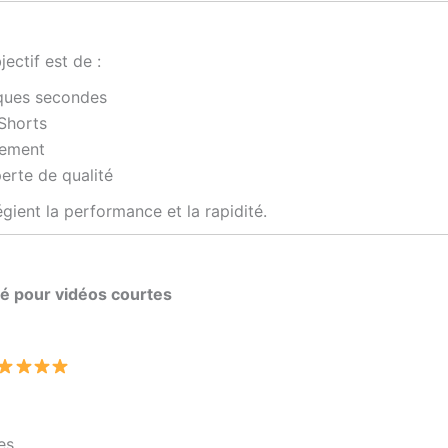
ectif est de :
lques secondes
 Shorts
dement
erte de qualité
égient la performance et la rapidité.
lé pour vidéos courtes
es