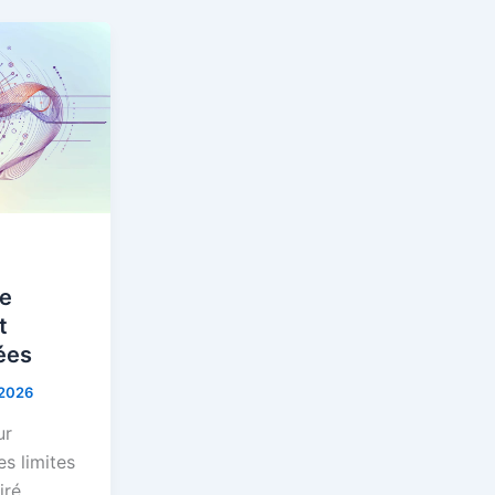
se
t
ées
 2026
ur
es limites
iré.