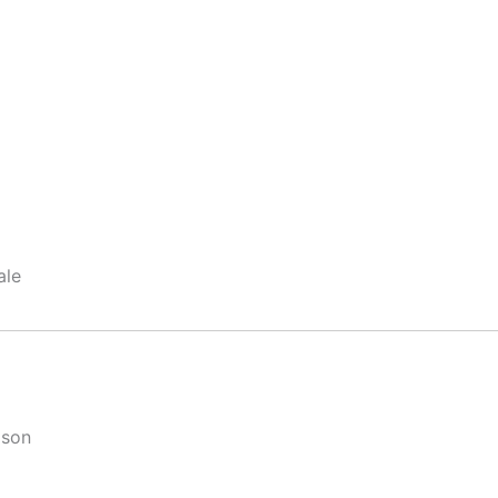
ale
 son