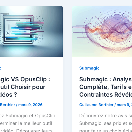
c
Submagic
ic VS OpusClip :
Submagic : Analy
util Choisir pour
Complète, Tarifs e
déos ?
Contraintes Révél
 Berthier
/
mars 9, 2026
Guillaume Berthier
/
mars 9,
z Submagic et OpusClip
Découvrez notre avis s
erminer le meilleur outil
Submagic, ses prix et s
n vidéo. Découvrez leurs
pour faire un choix écla