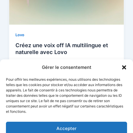
Lovo
Créez une voix off IA multilingue et
naturelle avec Lovo
Guillaume Berthier
/
octobre 6, 2025
Gérer le consentement
Créer une voix off professionnelle, naturelle et
multilingue en quelques minutes est aujourd’hui à
Pour offrir les meilleures expériences, nous utilisons des technologies
la portée de tous grâce à
telles que les cookies pour stocker et/ou accéder aux informations des
appareils. Le fait de consentir à ces technologies nous permettra de
traiter des données telles que le comportement de navigation ou les ID
uniques sur ce site. Le fait de ne pas consentir ou de retirer son
consentement peut avoir un effet négatif sur certaines caractéristiques
et fonctions.
Accepter